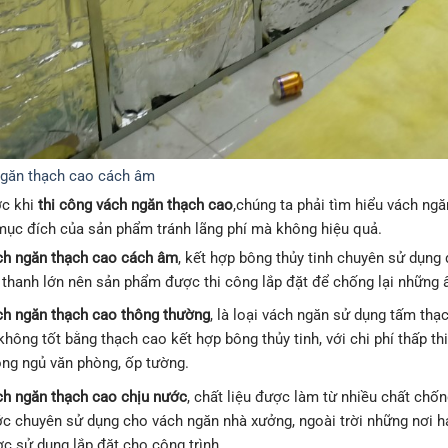
ngăn thạch cao cách âm
ớc khi
thi công vách ngăn thạch cao
,chúng ta phải tìm hiểu vách ngă
ục đích của sản phẩm tránh lãng phí mà không hiệu quả.
h ngăn thạch cao cách âm
, kết hợp bông thủy tinh chuyên sử dụng
thanh lớn nên sản phẩm được thi công lắp đặt để chống lại những 
h ngăn thạch cao thông thường
, là loại vách ngăn sử dụng tấm thạc
không tốt bằng thạch cao kết hợp bông thủy tinh, với chi phí thấp th
ng ngủ văn phòng, ốp tường.
h ngăn thạch cao chịu nước
, chất liệu được làm từ nhiều chất chốn
c chuyên sử dụng cho vách ngăn nhà xưởng, ngoài trời những nơi h
c sử dụng lắp đặt cho công trình.