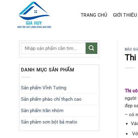
Chuyển
đến
TRANG CHỦ
GIỚI THIỆU
nội
dung
BÁO GI
Thi
DANH MỤC SẢN PHẨM
Sản phẩm Vĩnh Tường
Thi c
người 
Sản phẩm phào chỉ thạch cao
đẹp sa
Sản phẩm trần nhôm
– có n
Sản phảm sơn bột bả matix
Vác
Với