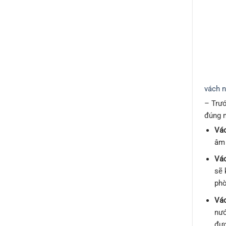
vách 
– Trư
đúng m
Vác
âm 
Vác
sẽ 
phò
Vác
nướ
đượ