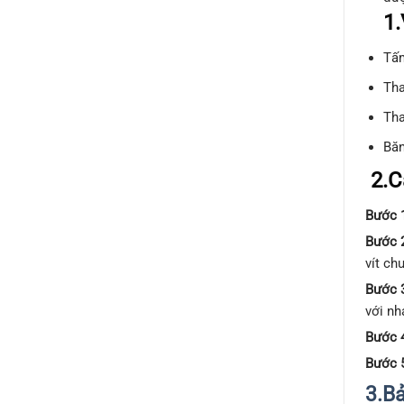
1.
Tấm
Tha
Tha
Băn
2.C
Bước 
Bước 
vít ch
Bước 3
với nh
Bước 4
Bước 
3.B