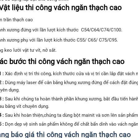
Vật liệu thi công vách ngăn thạch cao
 trần thạch cao
nh xương đứng với lần lượt kích thước C54/C64/C74/C100.
nh xương phụ với lần lượt kích thước C55/ C65/ C75/C95.
g keo lưới vật tư vít, nở sắt.
ác bước thi công vách ngăn thạch cao
1 :
Xác định vị trí thi công, kích thước cửa và vị trí cần lắp đặt vách
2 :
Dùng máy laser để cân bằng khung xương đứng để cách đặt đúng v
uyên dụng.
 :
Sau khi chúng ta hoàn thành phần khung xương, bắt đầu tiến hành
au bằng vít chuyên dụng.
 :
Sau khi hoàn thiện,chúng ta dùng bột mainit và sơn lên sản ph
5 :
Dọn dẹp vệ sinh sản phẩm không để chất bẩn dính vào vách ngăn 
ảng báo giá thi công vách ngăn thạch cao