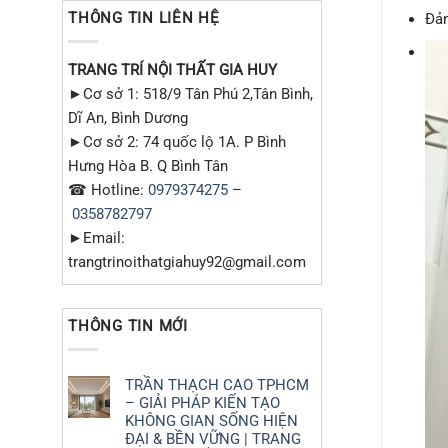
THÔNG TIN LIÊN HỆ
Đảm
TRANG TRÍ NỘI THẤT GIA HUY
►Cơ sở 1: 518/9 Tân Phú 2,Tân Bình,
Dĩ An, Bình Dương
►Cơ sở 2: 74 quốc lộ 1A. P Bình
Hưng Hòa B. Q Bình Tân
☎ Hotline:
0979374275
–
0358782797
►Email:
trangtrinoithatgiahuy92@gmail.com
THÔNG TIN MỚI
TRẦN THẠCH CAO TPHCM
– GIẢI PHÁP KIẾN TẠO
KHÔNG GIAN SỐNG HIỆN
ĐẠI & BỀN VỮNG | TRANG