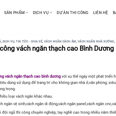
SẢN PHẨM
DỊCH VỤ
DỰ ÁN THI CÔNG
LIÊN HỆ
B
Á
,
DỊCH VỤ
,
TIN TỨC - CHIA SẺ
,
VÁCH NGĂN CÁCH ÂM
,
VÁCH NGĂN NHÀ XƯỞNG
,
 công vách ngăn thạch cao Bình Dương
ông vách ngăn thạch cao
bình dương
với xu thế ngày một phát triển 
tiêu dùng sử dụng để trang trí cho không gian nhà ở,văn phòng, siêu 
ng trọng.
hiều loại vách ngăn khác nhau.
h ngăn vệ sinh,vách ngăn di động,vách ngăn panel,vách ngăn cnc,v
 đội ngũ thi công chuyên nghiệp, tay nghề cao trong nhiều năm thiết