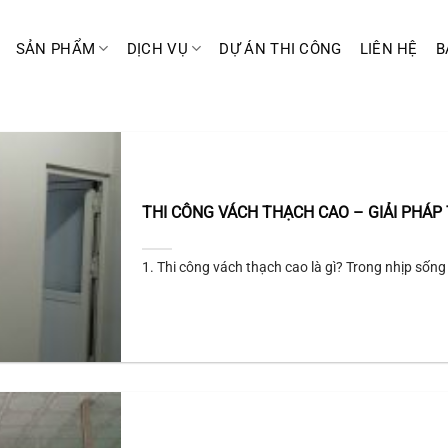
SẢN PHẨM
DỊCH VỤ
DỰ ÁN THI CÔNG
LIÊN HỆ
B
THI CÔNG VÁCH THẠCH CAO – GIẢI PHÁP 
1. Thi công vách thạch cao là gì? Trong nhịp sống 