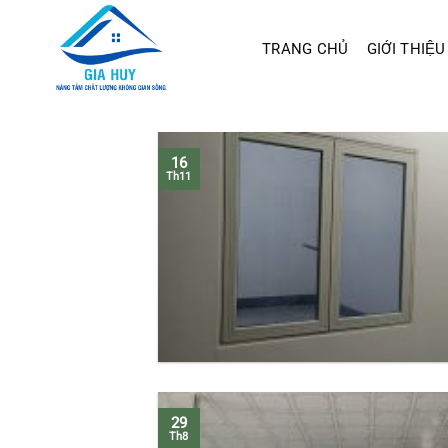
Chuyển
đến
TRANG CHỦ
GIỚI THIỆU
nội
dung
16
Th11
29
Th8