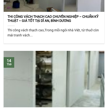
THI CÔNG VÁCH THẠCH CAO CHUYÊN NGHIỆP – CHUẨN KỸ
THUẬT – GIÁ TỐT TẠI DĨ AN, BÌNH DƯƠNG
Thi công vách thạch cao,Trong mỗi ngôi nhà Việt, từ thuở còn
mái tranh vách...
14
Th9