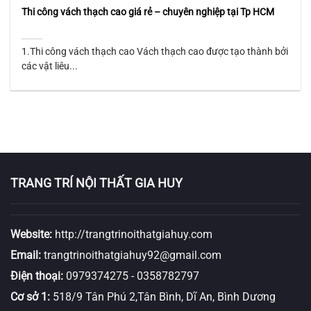
Thi công vách thạch cao giá rẻ – chuyên nghiệp tại Tp HCM
1.Thi công vách thạch cao Vách thạch cao được tạo thành bởi
các vật liêu...
TRANG TRÍ NỘI THẤT GIA HUY
Website:
http://trangtrinoithatgiahuy.com
Email:
trangtrinoithatgiahuy92@gmail.com
Điện thoại:
0979374275
-
0358782797
Cơ sở 1:
518/9 Tân Phú 2,Tân Bình, Dĩ An, Bình Dương